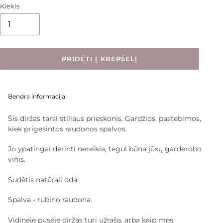
Kiekis
PRIDĖTI Į KREPŠELĮ
Prekė
pridedama
Bendra informacija
į
krepšelį
Šis diržas tarsi stiliaus prieskonis. Gardžios, pastebimos,
kiek prigesintos raudonos spalvos.
Jo ypatingai derinti nereikia, tegul būna jūsų garderobo
vinis.
Sudėtis natūrali oda.
Spalva - rubino raudona.
Vidinėje pusėje diržas turi užrašą, arba kaip mes