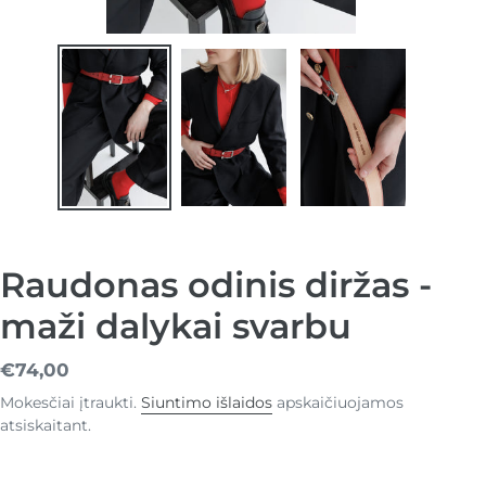
Raudonas odinis diržas -
maži dalykai svarbu
Įprasta
€74,00
kaina
Mokesčiai įtraukti.
Siuntimo išlaidos
apskaičiuojamos
atsiskaitant.