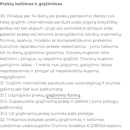
Prekių keitimas ir grąžinimas
30. Pirkėjas per 14 dienų po prekių perdavimo dienos turi
teisę grąžinti internetinėje parduotuvėje įsigytą kokybišką
prekę(-es) bei atgauti už ją(-as) sumokėtus pinigus arba
pakeisti prekę(-es) kitomis analogiškomis kitokių matmenų,
formos, spalvos, modelio ar komplektiškumo prekėmis.
Galutinio išpardavimo prekės nekeičiamos - joms taikoma
tik 14 dienų grąžinimo garantija. Dovanų kuponai nėra
keičiami į pinigus, jų negalima grąžinti. Dovanų kupono
galiojimo laikas - 1 metai nuo įsigijimo, galiojimo laikas
nepratęsiamas ir pinigai už nepanaudotą kuponą
negrąžinami.
31. Grąžinti internetinės parduotuvės www.bighug.lt siuntas
galima per bet kurį paštomatą:
31.1. Užpildykite prekių
grąžinimo formą
.
31.2. Supakuokite grąžinamą prekę ir įdėkite į jums patogų
paštomatą.
31.3. Už grąžinamą prekę sumoka pats pirkėjas.
32. Tinkamos kokybės prekių grąžinimas ir keitimas
vykdomas vadovaujantis Civilinio kodekso 6.22810straipsniu.