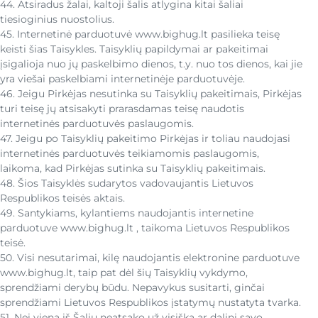
44. Atsiradus žalai, kaltoji šalis atlygina kitai šaliai
tiesioginius nuostolius.
45. Internetinė parduotuvė www.bighug.lt pasilieka teisę
keisti šias Taisykles. Taisyklių papildymai ar pakeitimai
įsigalioja nuo jų paskelbimo dienos, t.y. nuo tos dienos, kai jie
yra viešai paskelbiami internetinėje parduotuvėje.
46. Jeigu Pirkėjas nesutinka su Taisyklių pakeitimais, Pirkėjas
turi teisę jų atsisakyti prarasdamas teisę naudotis
internetinės parduotuvės paslaugomis.
47. Jeigu po Taisyklių pakeitimo Pirkėjas ir toliau naudojasi
internetinės parduotuvės teikiamomis paslaugomis,
laikoma, kad Pirkėjas sutinka su Taisyklių pakeitimais.
48. Šios Taisyklės sudarytos vadovaujantis Lietuvos
Respublikos teisės aktais.
49. Santykiams, kylantiems naudojantis internetine
parduotuve www.bighug.lt , taikoma Lietuvos Respublikos
teisė.
50. Visi nesutarimai, kilę naudojantis elektronine parduotuve
www.bighug.lt, taip pat dėl šių Taisyklių vykdymo,
sprendžiami derybų būdu. Nepavykus susitarti, ginčai
sprendžiami Lietuvos Respublikos įstatymų nustatyta tvarka.
51. Nei viena iš Šalių neatsako už visišką ar dalinį savo