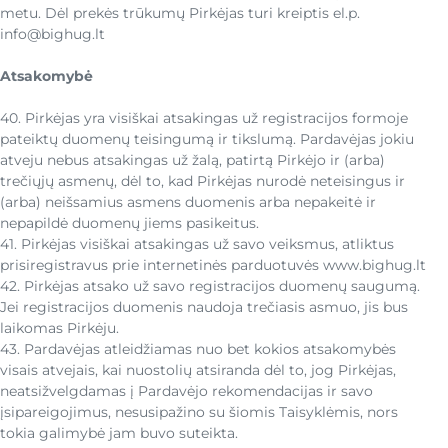
metu. Dėl prekės trūkumų Pirkėjas turi kreiptis el.p.
info@bighug.lt
Atsakomybė
40. Pirkėjas yra visiškai atsakingas už registracijos formoje
pateiktų duomenų teisingumą ir tikslumą. Pardavėjas jokiu
atveju nebus atsakingas už žalą, patirtą Pirkėjo ir (arba)
trečiųjų asmenų, dėl to, kad Pirkėjas nurodė neteisingus ir
(arba) neišsamius asmens duomenis arba nepakeitė ir
nepapildė duomenų jiems pasikeitus.
41. Pirkėjas visiškai atsakingas už savo veiksmus, atliktus
prisiregistravus prie internetinės parduotuvės www.bighug.lt
42. Pirkėjas atsako už savo registracijos duomenų saugumą.
Jei registracijos duomenis naudoja trečiasis asmuo, jis bus
laikomas Pirkėju.
43. Pardavėjas atleidžiamas nuo bet kokios atsakomybės
visais atvejais, kai nuostolių atsiranda dėl to, jog Pirkėjas,
neatsižvelgdamas į Pardavėjo rekomendacijas ir savo
įsipareigojimus, nesusipažino su šiomis Taisyklėmis, nors
tokia galimybė jam buvo suteikta.