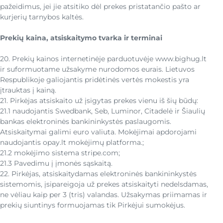
pažeidimus, jei jie atsitiko dėl prekes pristatančio pašto ar
kurjerių tarnybos kaltės.
Prekių kaina, atsiskaitymo tvarka ir terminai
20. Prekių kainos internetinėje parduotuvėje www.bighug.lt
ir suformuotame užsakyme nurodomos eurais. Lietuvos
Respublikoje galiojantis pridėtinės vertės mokestis yra
įtrauktas į kainą.
21. Pirkėjas atsiskaito už įsigytas prekes vienu iš šių būdų:
21.1 naudojantis Swedbank, Seb, Luminor, Citadelė ir Šiaulių
bankas elektroninės bankininkystės paslaugomis.
Atsiskaitymai galimi euro valiuta. Mokėjimai apdorojami
naudojantis opay.lt mokėjimų platforma.;
21.2 mokėjimo sistema stripe.com;
21.3 Pavedimu į įmonės sąskaitą.
22. Pirkėjas, atsiskaitydamas elektroninės bankininkystės
sistemomis, įsipareigoja už prekes atsiskaityti nedelsdamas,
ne vėliau kaip per 3 (tris) valandas. Užsakymas priimamas ir
prekių siuntinys formuojamas tik Pirkėjui sumokėjus.