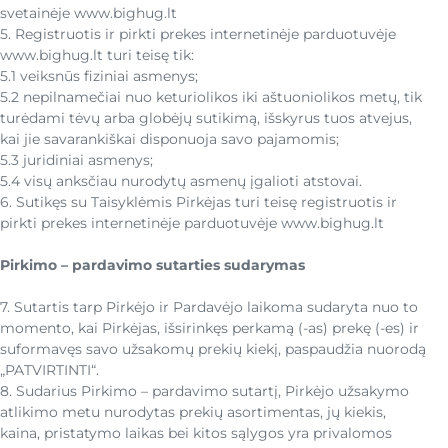
svetainėje www.bighug.lt
5. Registruotis ir pirkti prekes internetinėje parduotuvėje
www.bighug.lt turi teisę tik:
5.1 veiksnūs fiziniai asmenys;
5.2 nepilnamečiai nuo keturiolikos iki aštuoniolikos metų, tik
turėdami tėvų arba globėjų sutikimą, išskyrus tuos atvejus,
kai jie savarankiškai disponuoja savo pajamomis;
5.3 juridiniai asmenys;
5.4 visų anksčiau nurodytų asmenų įgalioti atstovai.
6. Sutikęs su Taisyklėmis Pirkėjas turi teisę registruotis ir
pirkti prekes internetinėje parduotuvėje www.bighug.lt
Pirkimo – pardavimo sutarties sudarymas
7. Sutartis tarp Pirkėjo ir Pardavėjo laikoma sudaryta nuo to
momento, kai Pirkėjas, išsirinkęs perkamą (-as) prekę (-es) ir
suformavęs savo užsakomų prekių kiekį, paspaudžia nuorodą
„PATVIRTINTI“.
8. Sudarius Pirkimo – pardavimo sutartį, Pirkėjo užsakymo
atlikimo metu nurodytas prekių asortimentas, jų kiekis,
kaina, pristatymo laikas bei kitos sąlygos yra privalomos