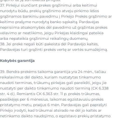
37. Pirkėjui siunčiant prekes grąžinimui arba keitimui
nurodytu būdu, prekių grąžinimo atveju pirkimo lėšos
grąžinamos bankiniu pavedimu į Pirkėjo Prekės grąžinimo ar
keitimo prašyme nurodytą banko sąskaitą. Pardavėjas
neprisiima atsakomybės dėl pavedimo už grąžintas prekes
vėlavimo ar neatlikimo, jeigu Pirkėjas klaidingai pateikia
arba nepateikia grąžinimui reikalingų duomenų.
38. Jei prekė negali būti pakeista dėl Pardavėjo kaltės,
Pardavėjas turi grąžinti prekės vertę ar vertės sumažėjimą.
Kokybės garantija
39. Bendra prekėms taikoma garantija yra 24 mėn., tačiau
reikalavimus dėl daikto, kuriam nustatytas tinkamumo
naudoti terminas, trūkumų pirkėjas gali pareikšti, jeigu jie
nustatyti per daikto tinkamumo naudoti terminą (CK 6.338
str. 4 d.). Remiantis CK 6.363 str. 11 p. prekės trūkumas,
paaiškėjęs per 6 mėnesius, laikomas egzistavusiu prekės
pristatymo metu, praėjus 6 mėn. Pardavėjas gali paprašyti
Pirkėjo įrodyti, kad trūkumai atsirado ne dėl jo kaltės ar
netinkamo daikto naudojimo, o egzistavo prekių pristatymo