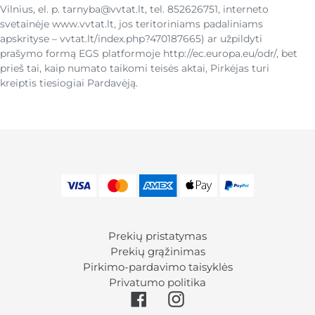
Vilnius, el. p. tarnyba@vvtat.lt, tel. 852626751, interneto
svetainėje www.vvtat.lt, jos teritoriniams padaliniams
apskrityse – vvtat.lt/index.php?470187665) ar užpildyti
prašymo formą EGS platformoje http://ec.europa.eu/odr/, bet
prieš tai, kaip numato taikomi teisės aktai, Pirkėjas turi
kreiptis tiesiogiai Pardavėją.
Mokėjimo
būdai
Norėdami
naviguoti
Prekių pristatymas
nuotraukų
Prekių grąžinimas
peržiūrą,
Pirkimo-pardavimo taisyklės
naudokite
Privatumo politika
rodyklę
Facebook
Instagram
kairėn
/