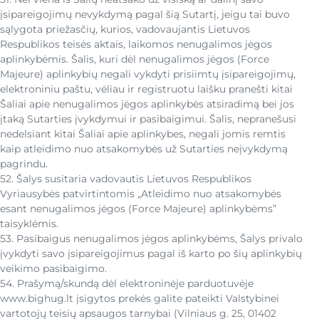
įsipareigojimų nevykdymą pagal šią Sutartį, jeigu tai buvo
sąlygota priežasčių, kurios, vadovaujantis Lietuvos
Respublikos teisės aktais, laikomos nenugalimos jėgos
aplinkybėmis. Šalis, kuri dėl nenugalimos jėgos (Force
Majeure) aplinkybių negali vykdyti prisiimtų įsipareigojimų,
elektroniniu paštu, vėliau ir registruotu laišku pranešti kitai
Šaliai apie nenugalimos jėgos aplinkybės atsiradimą bei jos
įtaką Sutarties įvykdymui ir pasibaigimui. Šalis, nepranešusi
nedelsiant kitai Šaliai apie aplinkybes, negali jomis remtis
kaip atleidimo nuo atsakomybės už Sutarties neįvykdymą
pagrindu.
52. Šalys susitaria vadovautis Lietuvos Respublikos
Vyriausybės patvirtintomis „Atleidimo nuo atsakomybės
esant nenugalimos jėgos (Force Majeure) aplinkybėms”
taisyklėmis.
53. Pasibaigus nenugalimos jėgos aplinkybėms, Šalys privalo
įvykdyti savo įsipareigojimus pagal iš karto po šių aplinkybių
veikimo pasibaigimo.
54. Prašymą/skundą dėl elektroninėje parduotuvėje
www.bighug.lt įsigytos prekės galite pateikti Valstybinei
vartotojų teisių apsaugos tarnybai (Vilniaus g. 25, 01402