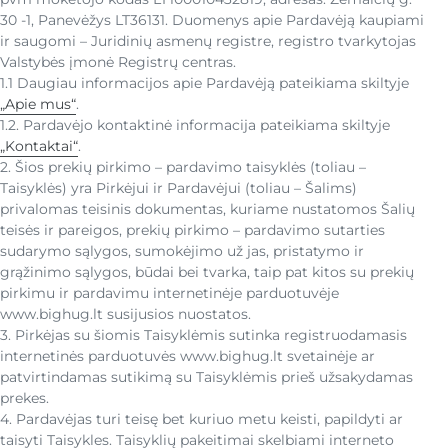
30 -1, Panevėžys LT36131. Duomenys apie Pardavėją kaupiami
ir saugomi – Juridinių asmenų registre, registro tvarkytojas
Valstybės įmonė Registrų centras.
1.1 Daugiau informacijos apie Pardavėją pateikiama skiltyje
„Apie mus“
.
1.2. Pardavėjo kontaktinė informacija pateikiama skiltyje
„Kontaktai“
.
2. Šios prekių pirkimo – pardavimo taisyklės (toliau –
Taisyklės) yra Pirkėjui ir Pardavėjui (toliau – Šalims)
privalomas teisinis dokumentas, kuriame nustatomos Šalių
teisės ir pareigos, prekių pirkimo – pardavimo sutarties
sudarymo sąlygos, sumokėjimo už jas, pristatymo ir
grąžinimo sąlygos, būdai bei tvarka, taip pat kitos su prekių
pirkimu ir pardavimu internetinėje parduotuvėje
www.bighug.lt susijusios nuostatos.
3. Pirkėjas su šiomis Taisyklėmis sutinka registruodamasis
internetinės parduotuvės www.bighug.lt svetainėje ar
patvirtindamas sutikimą su Taisyklėmis prieš užsakydamas
prekes.
4. Pardavėjas turi teisę bet kuriuo metu keisti, papildyti ar
taisyti Taisykles. Taisyklių pakeitimai skelbiami interneto