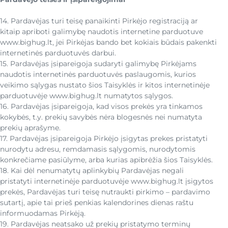
14. Pardavėjas turi teisę panaikinti Pirkėjo registraciją ar
kitaip apriboti galimybę naudotis internetine parduotuve
www.bighug.lt, jei Pirkėjas bando bet kokiais būdais pakenkti
internetinės parduotuvės darbui.
15. Pardavėjas įsipareigoja sudaryti galimybę Pirkėjams
naudotis internetinės parduotuvės paslaugomis, kurios
veikimo sąlygas nustato šios Taisyklės ir kitos internetinėje
parduotuvėje www.bighug.lt numatytos sąlygos.
16. Pardavėjas įsipareigoja, kad visos prekės yra tinkamos
kokybės, t.y. prekių savybės nėra blogesnės nei numatyta
prekių aprašyme.
17. Pardavėjas įsipareigoja Pirkėjo įsigytas prekes pristatyti
nurodytu adresu, remdamasis sąlygomis, nurodytomis
konkrečiame pasiūlyme, arba kurias apibrėžia šios Taisyklės.
18. Kai dėl nenumatytų aplinkybių Pardavėjas negali
pristatyti internetinėje parduotuvėje www.bighug.lt įsigytos
prekės, Pardavėjas turi teisę nutraukti pirkimo – pardavimo
sutartį, apie tai prieš penkias kalendorines dienas raštu
informuodamas Pirkėją.
19. Pardavėjas neatsako už prekių pristatymo terminų