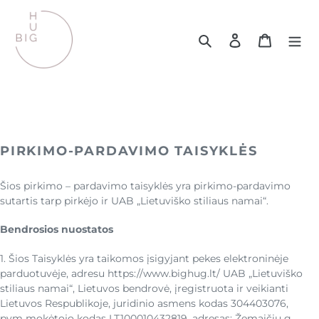
Eiti
į
turinį
Ieškoti
Prisijungti
Krepšelis
PIRKIMO-PARDAVIMO TAISYKLĖS
Šios pirkimo – pardavimo taisyklės yra pirkimo-pardavimo
sutartis tarp pirkėjo ir
UAB „Lietuviško stiliaus namai“.
Bendrosios nuostatos
1. Šios Taisyklės yra taikomos įsigyjant pekes elektroninėje
parduotuvėje, adresu https://www.bighug.lt/ UAB „Lietuviško
stiliaus namai“, Lietuvos bendrovė, įregistruota ir veikianti
Lietuvos Respublikoje, juridinio asmens kodas 304403076,
pvm mokėtojo kodas LT100010432819, adresas: Žemaičių g.