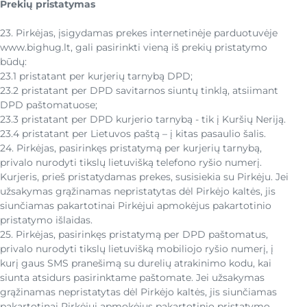
Prekių pristatymas
23. Pirkėjas, įsigydamas prekes internetinėje parduotuvėje
www.bighug.lt, gali pasirinkti vieną iš prekių pristatymo
būdų:
23.1 pristatant per kurjerių tarnybą DPD;
23.2 pristatant per DPD savitarnos siuntų tinklą, atsiimant
DPD paštomatuose;
23.3 pristatant per DPD kurjerio tarnybą - tik į Kuršių Neriją.
23.4 pristatant per Lietuvos paštą – į kitas pasaulio šalis.
24. Pirkėjas, pasirinkęs pristatymą per kurjerių tarnybą,
privalo nurodyti tikslų lietuvišką telefono ryšio numerį.
Kurjeris, prieš pristatydamas prekes, susisiekia su Pirkėju. Jei
užsakymas grąžinamas nepristatytas dėl Pirkėjo kaltės, jis
siunčiamas pakartotinai Pirkėjui apmokėjus pakartotinio
pristatymo išlaidas.
25. Pirkėjas, pasirinkęs pristatymą per DPD paštomatus,
privalo nurodyti tikslų lietuvišką mobiliojo ryšio numerį, į
kurį gaus SMS pranešimą su durelių atrakinimo kodu, kai
siunta atsidurs pasirinktame paštomate. Jei užsakymas
grąžinamas nepristatytas dėl Pirkėjo kaltės, jis siunčiamas
pakartotinai Pirkėjui apmokėjus pakartotinio pristatymo