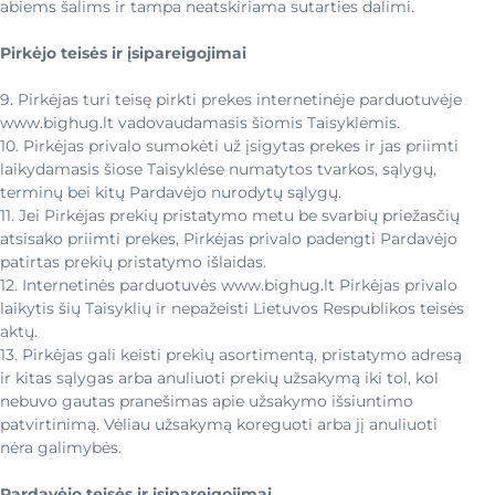
abiems šalims ir tampa neatskiriama sutarties dalimi.
Pirkėjo teisės ir įsipareigojimai
9. Pirkėjas turi teisę pirkti prekes internetinėje parduotuvėje
www.bighug.lt vadovaudamasis šiomis Taisyklėmis.
10. Pirkėjas privalo sumokėti už įsigytas prekes ir jas priimti
laikydamasis šiose Taisyklėse numatytos tvarkos, sąlygų,
terminų bei kitų Pardavėjo nurodytų sąlygų.
11. Jei Pirkėjas prekių pristatymo metu be svarbių priežasčių
atsisako priimti prekes, Pirkėjas privalo padengti Pardavėjo
patirtas prekių pristatymo išlaidas.
12. Internetinės parduotuvės www.bighug.lt Pirkėjas privalo
laikytis šių Taisyklių ir nepažeisti Lietuvos Respublikos teisės
aktų.
13. Pirkėjas gali keisti prekių asortimentą, pristatymo adresą
ir kitas sąlygas arba anuliuoti prekių užsakymą iki tol, kol
nebuvo gautas pranešimas apie užsakymo išsiuntimo
patvirtinimą. Vėliau užsakymą koreguoti arba jį anuliuoti
nėra galimybės.
Pardavėjo teisės ir įsipareigojimai