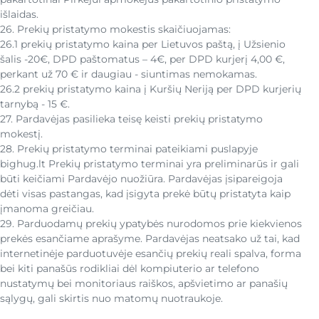
išlaidas.
26. Prekių pristatymo mokestis skaičiuojamas:
26.1 prekių pristatymo kaina per Lietuvos paštą, į Užsienio
šalis -20€, DPD paštomatus – 4€, per DPD kurjerį 4,00 €,
perkant už 70 € ir daugiau - siuntimas nemokamas.
26.2 prekių pristatymo kaina į Kuršių Neriją per DPD kurjerių
tarnybą - 15 €.
27. Pardavėjas pasilieka teisę keisti prekių pristatymo
mokestį.
28. Prekių pristatymo terminai pateikiami puslapyje
bighug.lt Prekių pristatymo terminai yra preliminarūs ir gali
būti keičiami Pardavėjo nuožiūra. Pardavėjas įsipareigoja
dėti visas pastangas, kad įsigyta prekė būtų pristatyta kaip
įmanoma greičiau.
29. Parduodamų prekių ypatybės nurodomos prie kiekvienos
prekės esančiame aprašyme. Pardavėjas neatsako už tai, kad
internetinėje parduotuvėje esančių prekių reali spalva, forma
bei kiti panašūs rodikliai dėl kompiuterio ar telefono
nustatymų bei monitoriaus raiškos, apšvietimo ar panašių
sąlygų, gali skirtis nuo matomų nuotraukoje.