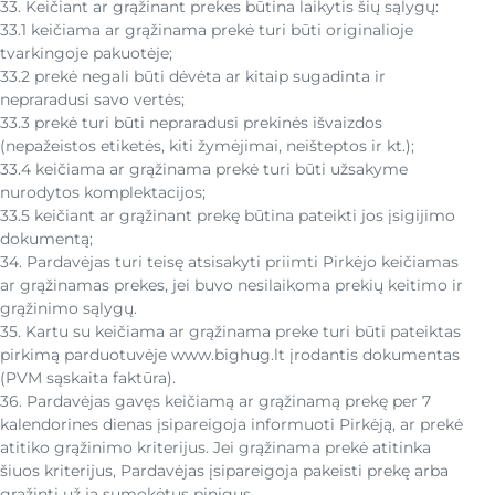
33. Keičiant ar grąžinant prekes būtina laikytis šių sąlygų:
33.1 keičiama ar grąžinama prekė turi būti originalioje
tvarkingoje pakuotėje;
33.2 prekė negali būti dėvėta ar kitaip sugadinta ir
nepraradusi savo vertės;
33.3 prekė turi būti nepraradusi prekinės išvaizdos
(nepažeistos etiketės, kiti žymėjimai, neišteptos ir kt.);
33.4 keičiama ar grąžinama prekė turi būti užsakyme
nurodytos komplektacijos;
33.5 keičiant ar grąžinant prekę būtina pateikti jos įsigijimo
dokumentą;
34. Pardavėjas turi teisę atsisakyti priimti Pirkėjo keičiamas
ar grąžinamas prekes, jei buvo nesilaikoma prekių keitimo ir
grąžinimo sąlygų.
35. Kartu su keičiama ar grąžinama preke turi būti pateiktas
pirkimą parduotuvėje www.bighug.lt įrodantis dokumentas
(PVM sąskaita faktūra).
36. Pardavėjas gavęs keičiamą ar grąžinamą prekę per 7
kalendorines dienas įsipareigoja informuoti Pirkėją, ar prekė
atitiko grąžinimo kriterijus. Jei grąžinama prekė atitinka
šiuos kriterijus, Pardavėjas įsipareigoja pakeisti prekę arba
grąžinti už ją sumokėtus pinigus.